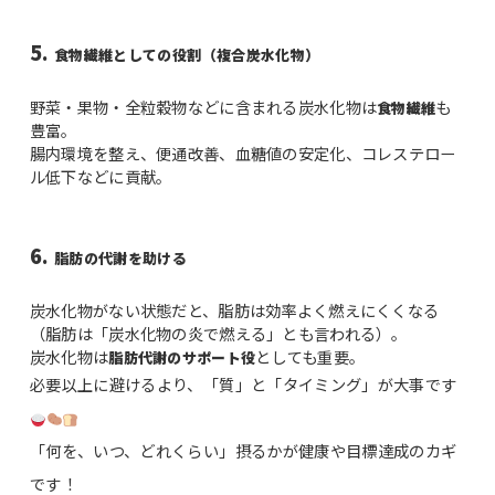
5.
食物繊維としての役割（複合炭水化物）
野菜・果物・全粒穀物などに含まれる炭水化物は
も
食物繊維
豊富。
腸内環境を整え、便通改善、血糖値の安定化、コレステロー
ル低下などに貢献。
6.
脂肪の代謝を助ける
炭水化物がない状態だと、脂肪は効率よく燃えにくくなる
（脂肪は「炭水化物の炎で燃える」とも言われる）。
炭水化物は
としても重要。
脂肪代謝のサポート役
必要以上に避けるより、「質」と「タイミング」が大事です
「何を、いつ、どれくらい」摂るかが健康や目標達成のカギ
です！