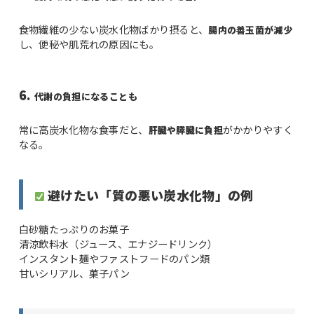
食物繊維の少ない炭水化物ばかり摂ると、
腸内の善玉菌が減少
し、便秘や肌荒れの原因にも。
6.
代謝の負担になることも
常に高炭水化物な食事だと、
がかかりやすく
肝臓や膵臓に負担
なる。
避けたい「質の悪い炭水化物」の例
白砂糖たっぷりのお菓子
清涼飲料水（ジュース、エナジードリンク）
インスタント麺やファストフードのパン類
甘いシリアル、菓子パン