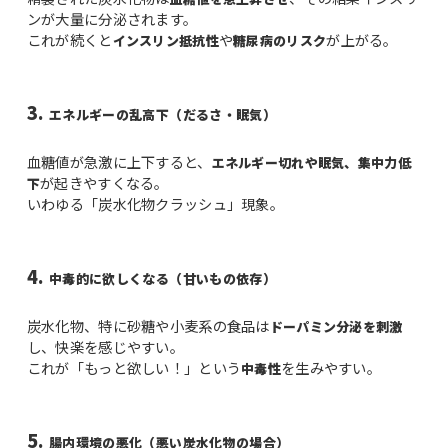
ンが大量に分泌されます。
これが続くと
や
が上がる。
インスリン抵抗性
糖尿病のリスク
3.
エネルギーの乱高下（だるさ・眠気）
血糖値が急激に上下すると、
エネルギー切れや眠気、集中力低
が起きやすくなる。
下
いわゆる「炭水化物クラッシュ」現象。
4.
中毒的に欲しくなる（甘いもの依存）
炭水化物、特に砂糖や小麦系の食品は
ドーパミン分泌を刺激
し、快楽を感じやすい。
これが「もっと欲しい！」という
を生みやすい。
中毒性
5.
腸内環境の悪化（悪い炭水化物の場合）