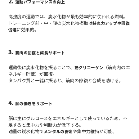
2.
運動パフォーマンスの向上
高強度の運動では、炭水化物が最も効率的に使われる燃料。
トレーニング前・中・後の炭水化物摂取は
持久力アップや回復
に効果的。
促進
3.
筋肉の回復と成長サポート
運動後に炭水化物を摂ることで、
（筋肉内のエ
筋グリコーゲン
ネルギー貯蔵）が回復。
タンパク質と一緒に摂ると、筋肉の修復と合成を助ける。
4.
脳の働きをサポート
脳は主にグルコースをエネルギーとして使っているため、不
足すると集中力や判断力が低下する。
適量の炭水化物で
や集中力維持が可能。
メンタルの安定