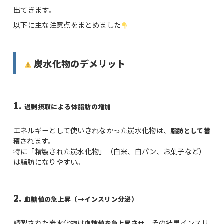
出てきます。
以下に主な注意点をまとめました
炭水化物のデメリット
1.
過剰摂取による体脂肪の増加
エネルギーとして使いきれなかった炭水化物は、
脂肪として蓄
されます。
積
特に「精製された炭水化物」（白米、白パン、お菓子など）
は脂肪になりやすい。
2.
血糖値の急上昇（→インスリン分泌）
精製された炭水化物は
、その結果インスリ
血糖値を急上昇させ