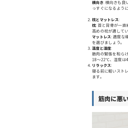
: 横向きも
横向き
っすぐになるよう
:
枕とマットレス
: 首と背骨が一
枕
高めの枕が適して
: 適度
マットレス
を選びましょう。
:
温度と湿度
筋肉の緊張を和ら
18～22℃、湿度は
:
リラックス
寝る前に軽いスト
ます。
筋肉に悪