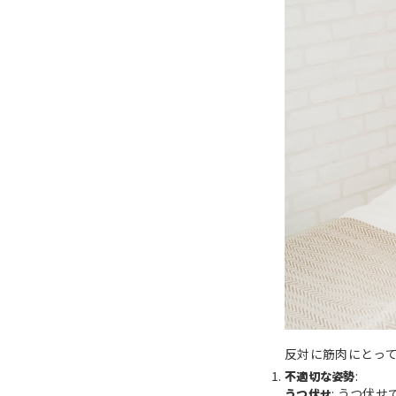
反対に筋肉にとっ
:
不適切な姿勢
: うつ伏
うつ伏せ