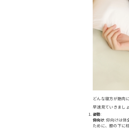
どんな寝方が筋肉
早速見ていきまし
:
姿勢
: 仰向けは
仰向け
ために、膝の下に