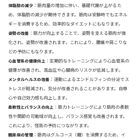
：筋肉量の増加に伴い、基礎代謝が上がるた
体脂肪の減少
め、体脂肪の減少が期待できます。筋肉は安静時でもエネル
ギーを消費するため、効率的なダイエットにもなります。
：筋力が向上することで、姿勢を支える筋肉が強
姿勢の改善
化され、姿勢が改善されます。これにより、腰痛や肩こりな
どの予防にもなります。
：定期的なトレーニングにより心血管系の
心血管系の健康向上
健康が改善され、高血圧や心臓病のリスクが低減します。
：運動によるエンドルフィンの分泌でス
メンタルヘルスの改善
トレスが軽減され、気分が改善されることがあります。自尊
心や自己効力感も向上します。
：筋力トレーニングにより筋肉の柔軟
柔軟性とバランスの向上
性や関節の可動域が向上し、バランス感覚も改善されます。
これにより、怪我の予防につながります。
：筋肉はグルコース（糖）を消費するため、イ
糖尿病の管理