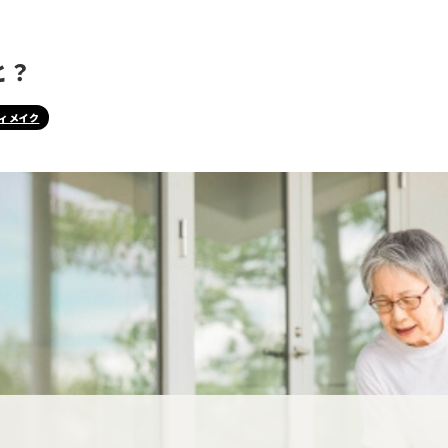
と？
ィメイク