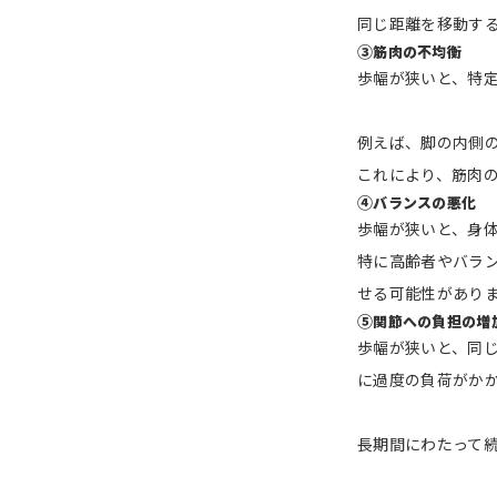
同じ距離を移動す
③
筋肉の不均衡
歩幅が狭いと、特
例えば、脚の内側
これにより、筋肉
④
バランスの悪化
歩幅が狭いと、身
特に高齢者やバラ
せる可能性があり
⑤
関節への負担の増
歩幅が狭いと、同
に過度の負荷がか
長期間にわたって