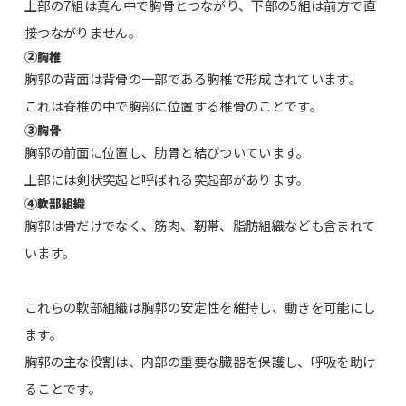
上部の7組は真ん中で胸骨とつながり、下部の5組は前方で直
接つながりません。
②
胸椎
胸郭の背面は背骨の一部である胸椎で形成されています。
これは脊椎の中で胸部に位置する椎骨のことです。
③
胸骨
胸郭の前面に位置し、肋骨と結びついています。
上部には剣状突起と呼ばれる突起部があります。
④
軟部組織
胸郭は骨だけでなく、筋肉、靭帯、脂肪組織なども含まれて
います。
これらの軟部組織は胸郭の安定性を維持し、動きを可能にし
ます。
胸郭の主な役割は、内部の重要な臓器を保護し、呼吸を助け
ることです。