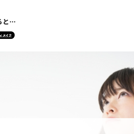
ると…
ィメイク