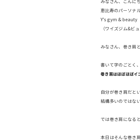
みなさん、こんに
恵比寿のパーソナ
Y’s gym & beauty
（ワイズジム&ビ
みなさん、巻き肩
書いて字のごとく
巻き肩はほぼほぼイ
自分が巻き肩だと
結構多いのではな
では巻き肩になる
本日はそんな巻き