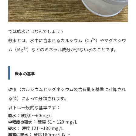
では軟水とはなんでしょう？
軟水とは、水中に含まれるカルシウム（Ca²⁺）やマグネシウ
ム（Mg²⁺）などのミネラル成分が少ない水のことです。
軟水の基準
硬度（カルシウムとマグネシウムの含有量を基準に計算され
る値）によって分類されます。
以下は一般的な基準です：
：硬度0～60mg/L
軟水
： 硬度 61～120 mg/L
中程度の硬水
： 硬度 121～180 mg/L
硬水
： 硬度180mg/L以上
非常に硬水