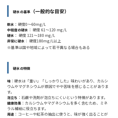
（一般的な目安）
硬水の基準
：硬度0～60mg/L
軟水
： 硬度 61～120 mg/L
中程度の硬水
： 硬度 121～180 mg/L
硬水
： 硬度180mg/L以上
非常に硬水
※基準は国や地域によって若干異なる場合もある
硬水の特徴
：硬水は「重い」「しっかりした」味わいがあり、カルシ
味
ウムやマグネシウムが原因でやや苦味を感じることがありま
す。
：石鹸や洗剤が泡立ちにくいという特徴があります。
泡立ち
：カルシウムやマグネシウムを多く含むため、ミネ
健康効果
ラル補給に役立ちます。
：コーヒーや紅茶の抽出に使うと、味が強く出ることが
用途