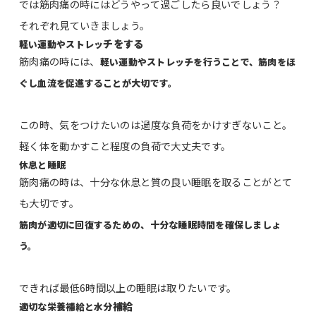
では筋肉痛の時にはどうやって過ごしたら良いでしょう？
それぞれ見ていきましょう。
チをする
軽い運動やストレッ
筋肉痛の時には、
軽い運動やストレッチを行うことで、筋肉をほ
ぐし血流を促進することが
大切
です
。
この時、気をつけたいのは過度な負荷をかけすぎないこと。
軽く体を動かすこと程度の負荷で大丈夫です。
休息と睡眠
筋肉痛の時は、十分な休息と質の良い睡眠を取ることがとて
も大切です。
筋肉が適切に回復するため
の
、十分な睡眠時間を確保しましょ
う。
できれば最低6時間以上の睡眠は取りたいです。
補給
適切な栄養補給と水分