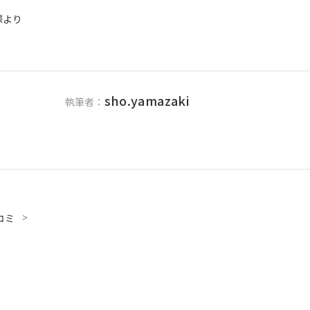
i様より
sho.yamazaki
執筆者：
コミ