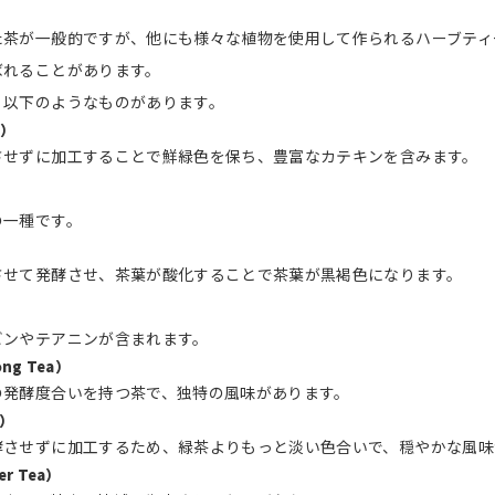
た茶が一般的ですが、他にも様々な植物を使用して作られるハーブティ
ばれることがあります。
、以下のようなものがあります。
a）
させずに加工することで鮮緑色を保ち、豊富なカテキンを含みます。
の一種です。
）
させて発酵させ、茶葉が酸化することで茶葉が黒褐色になります。
ビンやテアニンが含まれます。
ng Tea）
の発酵度合いを持つ茶で、独特の風味があります。
a）
酵させずに加工するため、緑茶よりもっと淡い色合いで、穏やかな風味
r Tea）