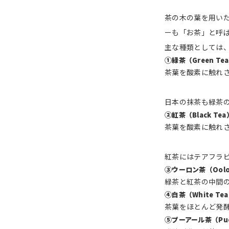
茶の木の葉を用い
ーも「お茶」と呼
主な種類としては
①
緑茶（Green Te
茶葉を酸素に触れ
日本の抹茶も緑茶
②
紅茶（Black Tea
茶葉を酸素に触れ
紅茶にはテアフラ
③
ウーロン茶（Oolo
緑茶と紅茶の中間
④
白茶（White Te
茶葉をほとんど発
⑤
プーアール茶（Pue